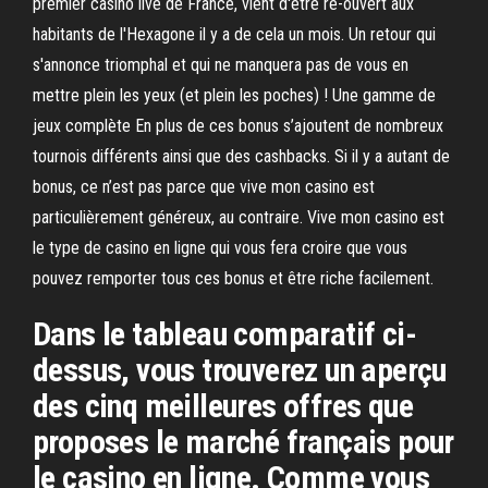
premier casino live de France, vient d'être ré-ouvert aux
habitants de l'Hexagone il y a de cela un mois. Un retour qui
s'annonce triomphal et qui ne manquera pas de vous en
mettre plein les yeux (et plein les poches) ! Une gamme de
jeux complète En plus de ces bonus s’ajoutent de nombreux
tournois différents ainsi que des cashbacks. Si il y a autant de
bonus, ce n’est pas parce que vive mon casino est
particulièrement généreux, au contraire. Vive mon casino est
le type de casino en ligne qui vous fera croire que vous
pouvez remporter tous ces bonus et être riche facilement.
Dans le tableau comparatif ci-
dessus, vous trouverez un aperçu
des cinq meilleures offres que
proposes le marché français pour
le casino en ligne. Comme vous