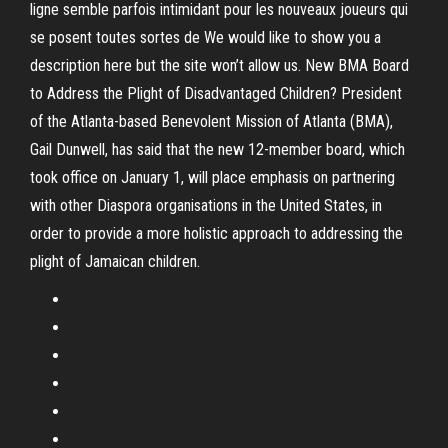
ligne semble parfois intimidant pour les nouveaux joueurs qui
se posent toutes sortes de We would like to show you a
description here but the site won’t allow us. New BMA Board
to Address the Plight of Disadvantaged Children? President
of the Atlanta-based Benevolent Mission of Atlanta (BMA),
Gail Dunwell, has said that the new 12-member board, which
took office on January 1, will place emphasis on partnering
with other Diaspora organisations in the United States, in
order to provide a more holistic approach to addressing the
plight of Jamaican children.