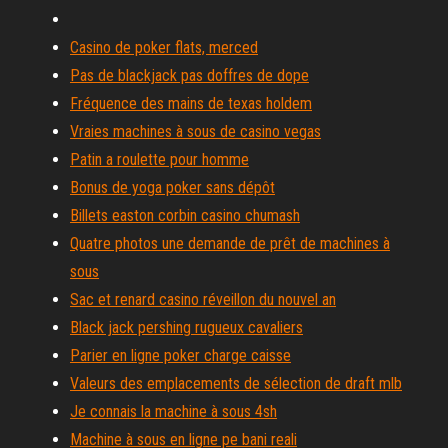
Casino de poker flats, merced
Pas de blackjack pas doffres de dope
Fréquence des mains de texas holdem
Vraies machines à sous de casino vegas
Patin a roulette pour homme
Bonus de yoga poker sans dépôt
Billets easton corbin casino chumash
Quatre photos une demande de prêt de machines à
sous
Sac et renard casino réveillon du nouvel an
Black jack pershing rugueux cavaliers
Parier en ligne poker charge caisse
Valeurs des emplacements de sélection de draft mlb
Je connais la machine à sous 4sh
Machine à sous en ligne pe bani reali