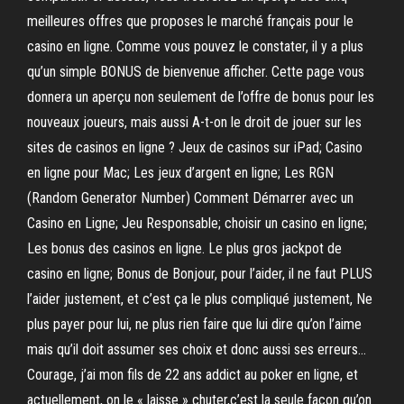
meilleures offres que proposes le marché français pour le
casino en ligne. Comme vous pouvez le constater, il y a plus
qu’un simple BONUS de bienvenue afficher. Cette page vous
donnera un aperçu non seulement de l’offre de bonus pour les
nouveaux joueurs, mais aussi A-t-on le droit de jouer sur les
sites de casinos en ligne ? Jeux de casinos sur iPad; Casino
en ligne pour Mac; Les jeux d’argent en ligne; Les RGN
(Random Generator Number) Comment Démarrer avec un
Casino en Ligne; Jeu Responsable; choisir un casino en ligne;
Les bonus des casinos en ligne. Le plus gros jackpot de
casino en ligne; Bonus de Bonjour, pour l’aider, il ne faut PLUS
l’aider justement, et c’est ça le plus compliqué justement, Ne
plus payer pour lui, ne plus rien faire que lui dire qu’on l’aime
mais qu’il doit assumer ses choix et donc aussi ses erreurs…
Courage, j’ai mon fils de 22 ans addict au poker en ligne, et
actuellement, on le « laisse » chuter,c’est la seule façon qu’on