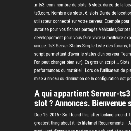
.n-ts3. com. nombre de slots. 6 slots. durée de la loc
ts3.com. Nombre de slots . 6. slots Durée de location.
utilisateur connecté sur votre serveur. Exemple pou
autorisé pour vos fichiers partagés Véhicules,Scripts
développement pour vous faire vivre la meilleure ex
unique. Ts3 Server Status Simple Liste des forums; 
script permettant d'avoir le status d'un serveur Team
l'on peut changer bien sur). En gros un script … Slo
performances du matériel . Lors de l'utilisateur de p
mise à niveau ou diminution de la configuration est 
A qui appartient Serveur-ts3
slot ? Annonces. Bienvenue s
Dec 15, 2015 · So I found this, after looking around
greatest thing about it, its lifetime! Requirements: -