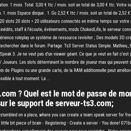
ation. 1 mois. Total. 3,00 € ttc / mois. soit un total de 3,00 € ttc. Votr
 1. mois Espace disque . 1. Go 2,52 € ttc / mois. soit un total de 2,52 €
r 20 slots 20 slots = 20 utilisateurs connectés en même temps sur vot
 inédits, staff à l'écoute, événements, mods ChokedLife, le serveur convi
périence roleplay un système de ressource revisiter ; Des models 3D cr
Rechercher dans le forum. Partage. Ts3 Server Status Simple. Mathieu_F
Speak 3. Je ne veut pas d'un viewer géant. Ce que je veut en fait c'est 
ts / Joueurs. Les slots déterminent le nombre de joueur max qui peuvent
lein de Plugins ou une grande carte, de la RAM additionnelle peut amélio
possible à tout moment. La …
.com ? Quel est le mot de passe de mon
ur le support de serveur-ts3.com;
. I stumbled on a place, where you can create a team speak server for f
 A little bit piece of brain - Registering - Create a server - You done! 0