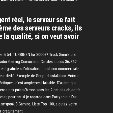
nt réel, le serveur se fait
lème des serveurs cracks, ils
la qualité, si on veut avoir
ews. 6:54. TURBINEN für 3000€? Truck Simulators
Servidor Gaming Comunitario Canales iconos 36/362
gratuite si l’utilisation en est non commerciale
rveur dédié. Exemple de Script d’Installation. Voici le
pécifiques, c'est amplement faisable. D'autant que
le pense pas puisqu'à mon sens les 2 ont des objectifs
ter, pourtant si je regarde dans Putty tout a l'air
s Teamspeak 3 Gaming. Liste Top 100, ajoutez votre
r gratuitement.