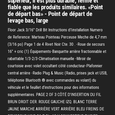
supérieur, il est plus durable, ferme et
fiable que les produits similaires. «Point
de départ bas» - Point de départ de
levage bas, large
Floor Jack 3/16" Drill Bit Instructions d1installation Numero
de Reference: Marteau Pointeau Perceuse Meche de 4,7 mm
(3/16 po) Page 1 de 4 Rivet Noir Cte. 30 . -Roue de secours
16” + cric (1) Équipements-Banquette arrière fractionnable et
rabattable 1/3-2/3-Climatisation manuelle -Miroir de
courtoisie avec volet occultant côté conducteur-Plafonnier
central arrière -Radio Plug & Music (Radio, prises jack et USB,
téléphonie Bluetooth ® avec commandes au volant) du
véhicule et le feuillet d’instructions pour des informations
supplémentaires. PAGE 2 OF 3 CÔTÉ D’INSERTION DU FIL
BRUN DROIT DER. ROUGE GAUCHE IZQ. BLANC TERRE
JAUNE MARCHE ARRIÈRE VERT ARRIÈRE BLEU FREINS DE