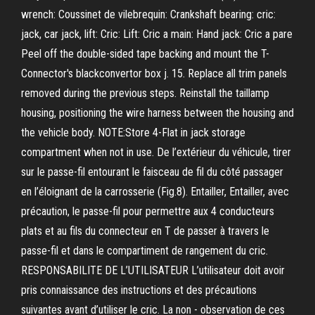
wrench: Coussinet de vilebrequin: Crankshaft bearing: cric:
jack, car jack, lift: Cric: Lift: Cric a main: Hand jack: Cric a pare
Peel off the double-sided tape backing and mount the T-
Connector's blackconvertor box j. 15. Replace all trim panels
removed during the previous steps. Reinstall the taillamp
housing, positioning the wire harness between the housing and
the vehicle body. NOTE:Store 4-Flat in jack storage
compartment when not in use. De l’extérieur du véhicule, tirer
sur le passe-fil entourant le faisceau de fil du côté passager
en l’éloignant de la carrosserie (Fig.8). Entailler, Entailler, avec
précaution, le passe-fil pour permettre aux 4 conducteurs
plats et au fils du connecteur en T de passer à travers le
passe-fil et dans le compartiment de rangement du cric.
RESPONSABILITE DE L’UTILISATEUR L’utilisateur doit avoir
pris connaissance des instructions et des précautions
suivantes avant d’utiliser le cric. La non - observation de ces