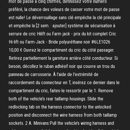
mot de passe à cinq chiffres, définissez votre numéro
préféré, la chance des voleurs de casser votre mot de passe
est nulle! Le déverrouillage sans clé empêche la clé principale
et empêche la [2 sem. · ajouter] système de sécurisation à
serrure de cric Hilift ou Farm jack - prix du kit complet Cric
Hi-lift ou Farm-Jack - Bride polyuréthane noir #6LE1026
10,00 € Ouvrez le compartiment du cric du côté passager.
Retirez partiellement la garniture arrière côté conducteur. Si
besoin, décollez le ruban adhésif noir qui couvre un trou du
panneau de carrosserie. À l'aide de l'extrémité de
raccordement du connecteur en T, insérez ce dernier dans le
compartiment du cric, faites-le ressortir par le 1. Remove
both of the vehicle’s rear taillamp housings. Slide the
redlocking tab on the harness connector to the unlocked
position and disconnect the wire harness from both taillamp
sockets. 2 A. Minivans:Pull the vehicle’s wiring harness and