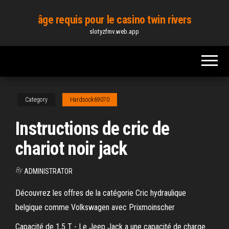
Skip
âge requis pour le casino twin rivers
to
slotyzfmv.web.app
the
content
Category
Hardsock69070
Instructions de cric de
chariot noir jack
By
ADMINISTRATOR
Découvrez les offres de la catégorie Cric hydraulique
belgique comme Volkswagen avec Prixmoinscher
Capacité de 1,5 T - Le Jeep Jack a une capacité de charge